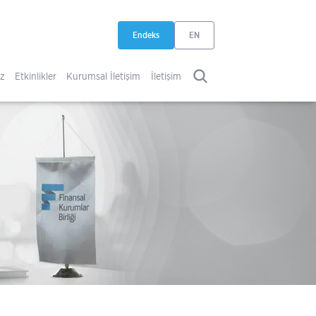
Endeks
EN
yeni sekmede açılır
iz
Etkinlikler
Kurumsal İletişim
İletişim
ARA