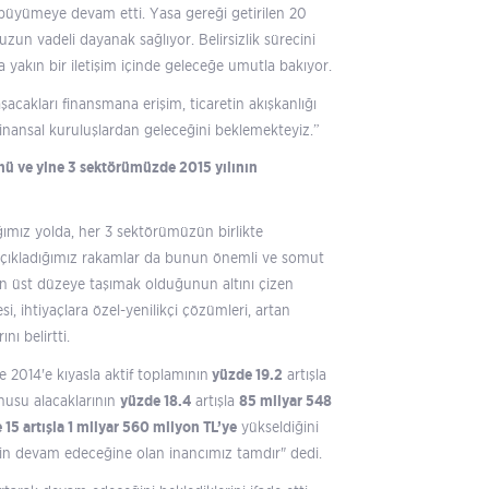
e büyümeye devam etti. Yasa gereği getirilen 20
un vadeli dayanak sağlıyor. Belirsizlik sürecini
 yakın bir iletişim içinde geleceğe umutla bakıyor.
aşacakları finansmana erişim, ticaretin akışkanlığı
inansal kuruluşlardan geleceğini beklemekteyiz.”
ünü ve yine 3 sektörümüzde 2015 yılının
ığımız yolda, her 3 sektörümüzün birlikte
 açıkladığımız rakamlar da bunun önemli ve somut
 en üst düzeye taşımak olduğunun altını çizen
, ihtiyaçlara özel-yenilikçi çözümleri, artan
nı belirtti.
e 2014'e kıyasla aktif toplamının
yüzde 19.2
artışla
nusu alacaklarının
yüzde 18.4
artışla
85 milyar 548
 15 artışla 1 milyar 560 milyon TL’ye
yükseldiğini
n devam edeceğine olan inancımız tamdır" dedi.