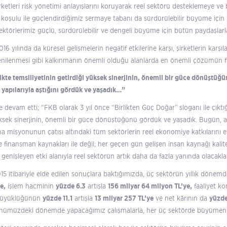
rketleri risk yönetimi anlayışlarını koruyarak reel sektörü desteklemeye v
koşulu ile güçlendirdiğimiz sermaye tabanı da sürdürülebilir büyüme için uz
ektörlerimiz güçlü, sürdürülebilir ve dengeli büyüme için bütün paydaşlarla
16 yılında da küresel gelişmelerin negatif etkilerine karşı, şirketlerin karşıl
yenilenmesi gibi kalkınmanın önemli olduğu alanlarda en önemli çözümün f
kte temsiliyetinin getirdiği yüksek sinerjinin, önemli bir güce dönüştüğ
k yapılarıyla aştığını gördük ve yaşadık…”
e devam etti; “FKB olarak 3 yıl önce “Birlikten Güç Doğar” sloganı ile çıkt
yüksek sinerjinin, önemli bir güce dönüştüğünü gördük ve yaşadık. Bugün,
na misyonunun çatısı altındaki tüm sektörlerin reel ekonomiye katkılarını
inansman kaynakları ile değil; her geçen gün gelişen insan kaynağı kalitesi
a genişleyen etki alanıyla reel sektörün artık daha da fazla yanında olacakları
015 itibariyle elde edilen sonuçlara baktığımızda, üç sektörün yıllık dönemd
e,
işlem hacminin
yüzde 6.3
artışla
156 milyar 64 milyon TL’ye,
faaliyet ko
büyüklüğünün
yüzde 11.1
artışla
13 milyar 257 TL’ye
ve net kârının da
yüzde
 önümüzdeki dönemde yapacağımız çalışmalarla, her üç sektörde büyümeni