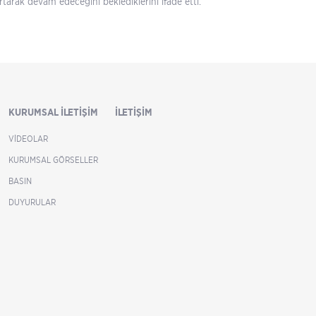
arak devam edeceğini beklediklerini ifade etti.
KURUMSAL İLETIŞIM
İLETIŞIM
VIDEOLAR
KURUMSAL GÖRSELLER
BASIN
DUYURULAR