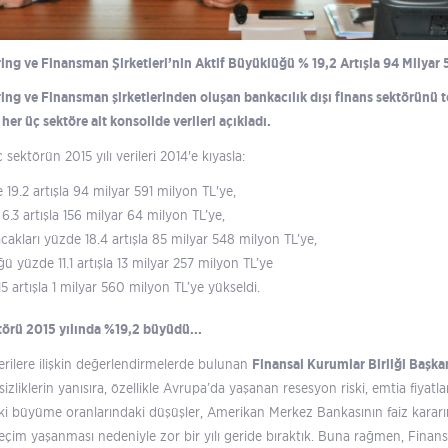
ing ve Finansman Şirketleri’nin Aktif Büyüklüğü % 19,2 Artışla 94 Milyar 
ing ve Finansman şirketlerinden oluşan bankacılık dışı finans sektörünü te
 her üç sektöre ait konsolide verileri açıkladı.
sektörün 2015 yılı verileri 2014'e kıyasla:
 19.2 artışla 94 milyar 591 milyon TL'ye,
.3 artışla 156 milyar 64 milyon TL’ye,
cakları yüzde 18.4 artışla 85 milyar 548 milyon TL’ye,
yüzde 11.1 artışla 13 milyar 257 milyon TL’ye
5 artışla 1 milyar 560 milyon TL’ye yükseldi.
ktörü 2015 yılında %19,2 büyüdü...
verilere ilişkin değerlendirmelerde bulunan
Finansal Kurumlar Birliği Başk
sizliklerin yanısıra, özellikle Avrupa’da yaşanan resesyon riski, emtia fiyat
ki büyüme oranlarındaki düşüşler, Amerikan Merkez Bankasının faiz kararını
 seçim yaşanması nedeniyle zor bir yılı geride bıraktık. Buna rağmen, Finansa