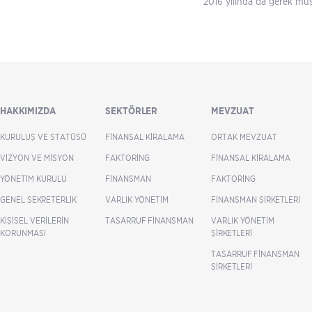
2016 yılında da gerek müş
HAKKIMIZDA
SEKTÖRLER
MEVZUAT
KURULUŞ VE STATÜSÜ
FINANSAL KIRALAMA
ORTAK MEVZUAT
VIZYON VE MISYON
FAKTORING
FINANSAL KIRALAMA
YÖNETIM KURULU
FINANSMAN
FAKTORING
GENEL SEKRETERLIK
VARLIK YÖNETIM
FINANSMAN ŞIRKETLERI
KIŞISEL VERILERIN
TASARRUF FINANSMAN
VARLIK YÖNETIM
KORUNMASI
ŞIRKETLERI
TASARRUF FINANSMAN
ŞIRKETLERI