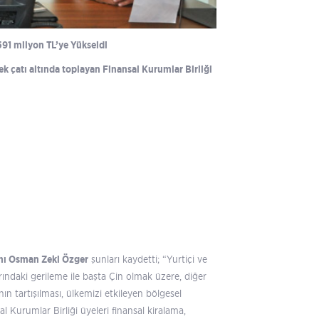
591 milyon TL’ye Yükseldi
k çatı altında toplayan Finansal Kurumlar Birliği
anı Osman Zeki Özger
şunları kaydetti; “Yurtiçi ve
larındaki gerileme ile başta Çin olmak üzere, diğer
n tartışılması, ülkemizi etkileyen bölgesel
l Kurumlar Birliği üyeleri finansal kiralama,