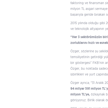
faktoring ve finansman şi
milyon TL asgari sermaye 
başarıyla geride bırakan s
2015 yılında olduğu gibi 20
ve teknolojik altyapının 
“Her 3 sektörümüzün birli
zorluklarını hızlı ve esne
Özger, sözlerine şu şekild
temsiliyetinin getirdiği 
bir göstergesi” FKB’nin a
Özger, bu noktada sadece f
işbirlikleri ve yurt çapınd
Özger ayrıca; "31 Aralık 2
94 milyar 591 milyon TL'y
milyon TL’ye,
özkaynak 
görüyoruz. Birlik olarak