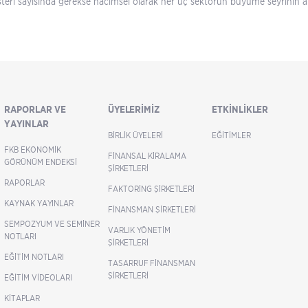
teri sayısında gerekse hacimsel olarak her üç sektörün büyüme seyrinin art
RAPORLAR VE
ÜYELERIMIZ
ETKINLIKLER
YAYINLAR
BIRLIK ÜYELERI
EĞITIMLER
FKB EKONOMIK
FINANSAL KIRALAMA
GÖRÜNÜM ENDEKSI
ŞIRKETLERI
RAPORLAR
FAKTORING ŞIRKETLERI
KAYNAK YAYINLAR
FINANSMAN ŞIRKETLERI
SEMPOZYUM VE SEMINER
VARLIK YÖNETIM
NOTLARI
ŞIRKETLERI
EĞITIM NOTLARI
TASARRUF FINANSMAN
ŞIRKETLERI
EĞITIM VIDEOLARI
KITAPLAR