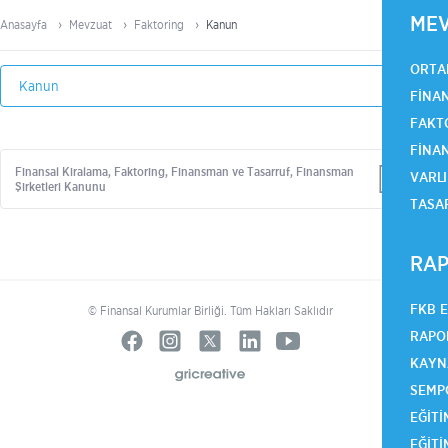
ME
Anasayfa
Mevzuat
Faktoring
Kanun
ORTA
FINA
FAKT
FINA
Finansal Kiralama, Faktoring, Finansman ve Tasarruf, Finansman
VARLI
Şirketleri Kanunu
TASA
RAP
FKB 
© Finansal Kurumlar Birliği. Tüm Hakları Saklıdır
RAPO
KAYN
SEMP
EĞITI
EĞITI