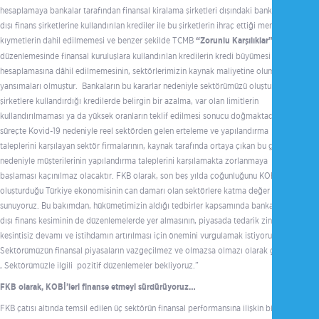
hesaplamaya bankalar tarafından finansal kiralama şirketleri dışındaki bankacılık
dışı finans şirketlerine kullandırılan krediler ile bu şirketlerin ihraç ettiği menkul
kıymetlerin dahil edilmemesi ve benzer şekilde TCMB
“Zorunlu Karşılıklar”
düzenlemesinde finansal kuruluşlara kullandırılan kredilerin kredi büyümesi
hesaplamasına dâhil edilmemesinin, sektörlerimizin kaynak maliyetine olumsuz
yansımaları olmuştur. Bankaların bu kararlar nedeniyle sektörümüzü oluşturan
şirketlere kullandırdığı kredilerde belirgin bir azalma, var olan limitlerin
kullandırılmaması ya da yüksek oranların teklif edilmesi sonucu doğmaktadır. Bu
süreçte Kovid-19 nedeniyle reel sektörden gelen erteleme ve yapılandırma
taleplerini karşılayan sektör firmalarının, kaynak tarafında ortaya çıkan bu gelişme
nedeniyle müşterilerinin yapılandırma taleplerini karşılamakta zorlanmaya
başlaması kaçınılmaz olacaktır. FKB olarak, son beş yılda çoğunluğunu KOBİ’lerin
oluşturduğu Türkiye ekonomisinin can damarı olan sektörlere katma değer
sunuyoruz. Bu bakımdan, hükümetimizin aldığı tedbirler kapsamında bankacılık
dışı finans kesiminin de düzenlemelerde yer almasının, piyasada tedarik zincirinin
kesintisiz devamı ve istihdamın artırılması için önemini vurgulamak istiyorum.
Sektörümüzün finansal piyasaların vazgeçilmez ve olmazsa olmazı olarak görüyor
, Sektörümüzle ilgili pozitif düzenlemeler bekliyoruz.”
FKB olarak, KOBİ’leri finanse etmeyi sürdürüyoruz…
FKB çatısı altında temsil edilen üç sektörün finansal performansına ilişkin bilgi