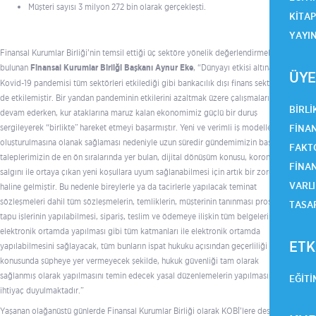
Müşteri sayısı 3 milyon 272 bin olarak gerçekleşti.
KITA
YAYI
Finansal Kurumlar Birliği’nin temsil ettiği üç sektöre yönelik değerlendirmelerde
bulunan
Finansal Kurumlar Birliği Başkanı Aynur Eke
, “Dünyayı etkisi altına alan
ÜYE
Kovid-19 pandemisi tüm sektörleri etkilediği gibi bankacılık dışı finans sektörünü
de etkilemiştir. Bir yandan pandeminin etkilerini azaltmak üzere çalışmalarımız
BIRLI
devam ederken, kur ataklarına maruz kalan ekonomimiz güçlü bir duruş
sergileyerek “birlikte” hareket etmeyi başarmıştır. Yeni ve verimli iş modelleri
FINAN
oluşturulmasına olanak sağlaması nedeniyle uzun süredir gündemimizin başında,
FAKTO
taleplerimizin de en ön sıralarında yer bulan, dijital dönüşüm konusu, korona virüs
FINA
salgını ile ortaya çıkan yeni koşullara uyum sağlanabilmesi için artık bir zorunluluk
VARLI
haline gelmiştir. Bu nedenle bireylerle ya da tacirlerle yapılacak teminat
sözleşmeleri dahil tüm sözleşmelerin, temliklerin, müşterinin tanınması prosedürü,
TASA
tapu işlerinin yapılabilmesi, sipariş, teslim ve ödemeye ilişkin tüm belgelerin
elektronik ortamda yapılması gibi tüm katmanları ile elektronik ortamda
ETK
yapılabilmesini sağlayacak, tüm bunların ispat hukuku açısından geçerliliği
konusunda şüpheye yer vermeyecek şekilde, hukuk güvenliği tam olarak
sağlanmış olarak yapılmasını temin edecek yasal düzenlemelerin yapılmasına
EĞITI
ihtiyaç duyulmaktadır.”
Yaşanan olağanüstü günlerde Finansal Kurumlar Birliği olarak KOBİ’lere destek