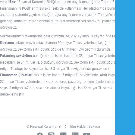
veren
Eke
: “Finansal Kurumlar Birliği olarak en büyük önceliğimiz Ticaret Zinciri
Finansmanı’nı KOBİ’lerimizin aktif şekilde kullanması. Her platformda bunu
anlatarak sistemin yayılımını sağlamaya büyük önem veriyoruz. Türkiye’nin
geleceği adına atılmış en önemli dijital sistemlerden biri olarak bu platformu
görüyoruz.
Sektörlerimizin rakamlarına baktığımızda ise, 2020 yılının ilk çeyreğinde
Finansal
Kiralama
sektörümüzün alacaklarının 50 milyar TL seviyelerine ulaştığını
görüyoruz. Sektörün aktif büyüklüğü de 61 milyar TL’yi geçmiş durumda.
Faktoring sektörüne
baktığımızda; işlem hacminin 33 milyar TL seviyelerinde,
alacakları ise 34 milyar TL olduğunu görüyoruz. Sektörün aktif büyüklüğü 37
milyar TL olup; öz kaynakları ise 8,3 milyar TL seviyelerinde gerçekleşti.
Finansman Şirketleri
’ mizin işlem hacmi 5 milyar TL seviyesinde. Aktif büyüklüğü
27 milyar TL seviyelerinde, mikro kredilerde pazara giren yeni üyelerimizle müşteri
sayısı 3 milyon 147 bin, sektörün alacak büyüklüğü ise 22 milyar TL olarak
gerçekleşmiştir.
© Finansal Kurumlar Birliği. Tüm Hakları Saklıdır