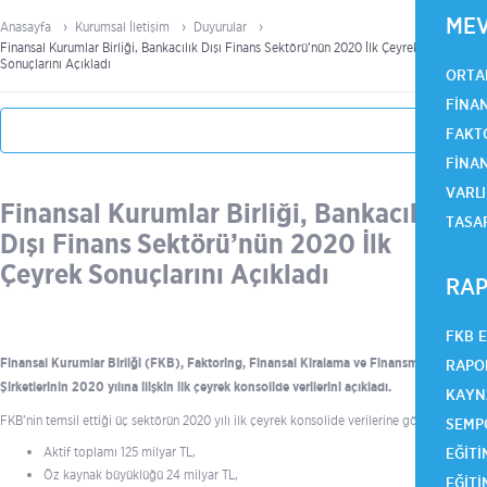
ME
Anasayfa
Kurumsal İletişim
Duyurular
Finansal Kurumlar Birliği, Bankacılık Dışı Finans Sektörü’nün 2020 İlk Çeyrek
Sonuçlarını Açıkladı
ORTA
FINA
FAKT
FINA
VARLI
Finansal Kurumlar Birliği, Bankacılık
TASA
Dışı Finans Sektörü’nün 2020 İlk
Çeyrek Sonuçlarını Açıkladı
RAP
FKB 
Finansal Kurumlar Birliği (FKB), Faktoring, Finansal Kiralama ve Finansman
RAPO
Şirketlerinin 2020 yılına ilişkin ilk çeyrek konsolide verilerini açıkladı.
KAYN
FKB’nin temsil ettiği üç sektörün 2020 yılı ilk çeyrek konsolide verilerine göre;
SEMP
EĞITI
Aktif toplamı 125 milyar TL,
Öz kaynak büyüklüğü 24 milyar TL,
EĞITI