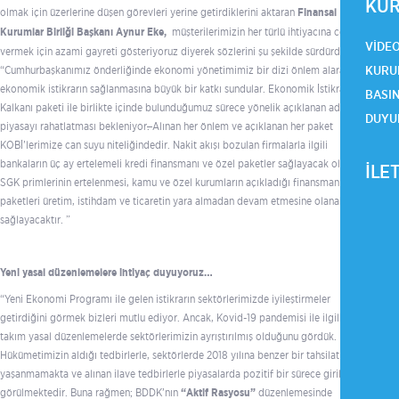
KUR
olmak için üzerlerine düşen görevleri yerine getirdiklerini aktaran
Finansal
Kurumlar Birliği Başkanı Aynur Eke,
müşterilerimizin her türlü ihtiyacına cevap
VIDE
vermek için azami gayreti gösteriyoruz diyerek sözlerini şu şekilde sürdürdü:
KURU
“Cumhurbaşkanımız önderliğinde ekonomi yönetimimiz bir dizi önlem alarak
ekonomik istikrarın sağlanmasına büyük bir katkı sundular. Ekonomik İstikrar
BASI
Kalkanı paketi ile birlikte içinde bulunduğumuz sürece yönelik açıklanan adımların
DUYU
piyasayı rahatlatması bekleniyor
.
Alınan her önlem ve açıklanan her paket
KOBİ’lerimize can suyu niteliğindedir. Nakit akışı bozulan firmalarla ilgili
bankaların üç ay ertelemeli kredi finansmanı ve özel paketler sağlayacak olması,
İLE
SGK primlerinin ertelenmesi, kamu ve özel kurumların açıkladığı finansman destek
paketleri üretim, istihdam ve ticaretin yara almadan devam etmesine olanak
sağlayacaktır. ”
Yeni yasal düzenlemelere ihtiyaç duyuyoruz…
“Yeni Ekonomi Programı ile gelen istikrarın sektörlerimizde iyileştirmeler
getirdiğini görmek bizleri mutlu ediyor. Ancak, Kovid-19 pandemisi ile ilgili bir
takım yasal düzenlemelerde sektörlerimizin ayrıştırılmış olduğunu gördük.
Hükümetimizin aldığı tedbirlerle, sektörlerde 2018 yılına benzer bir tahsilat sorunu
yaşanmamakta ve alınan ilave tedbirlerle piyasalarda pozitif bir sürece girileceği
görülmektedir. Buna rağmen; BDDK’nın
“Aktif Rasyosu”
düzenlemesinde