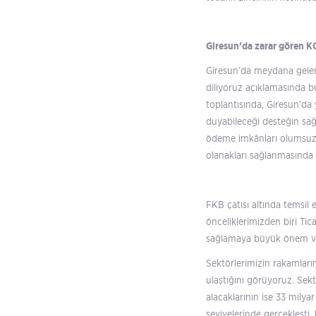
Giresun’da zarar gören K
Giresun’da meydana gelen s
diliyoruz açıklamasında 
toplantısında, Giresun’da 
duyabileceği desteğin sağ
ödeme imkânları olumsuz e
olanakları sağlanmasında 
FKB çatısı altında temsil 
önceliklerimizden biri Tic
sağlamaya büyük önem veri
Sektörlerimizin rakamların
ulaştığını görüyoruz. Se
alacaklarının ise 33 mily
seviyelerinde gerçekleşti.