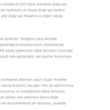
su sondajında 320 milyar metreküp doğal gaz
acak, tarihimizin en büyük doğal gaz keşfinin
ıllık doğal gaz ithalatına eş değer olduğu
de sürdürdü: “Birliğimiz çatısı altındaki
eliştirdiği finansmana erişim yöntemleriyle
FKB olarak üyelerimizin dijital dönüşüm yolundaki
üratli hale getireceğini, reel kesimin finansmana
ı inceleyerek ülkemize uygun özgün modeller
ye ulaşma fırsatımız olacağını hem de sektörümüze
umuyoruz ve stratejilerimizi dijital dönüşüm
can damarı olan sektörlere katma değer
in de düzenlemelerde yer almasının, piyasada