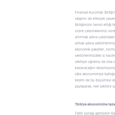
Finansal Kurumlar Birliği
salgının da etkisiyle yaş
Birliğimizin temsil ettiği
üzere çalışmalarımızı sü
artırmak adına çalışmalar
olmak adına sektörlerimizl
ekonomik paketler, norma
sektörlerimizdeki iş haci
sekteye uğramış da olsa da
kazanacağını düşünüyorum.
ülke ekonomimize kattığı
kesimi de bu büyümeyi de
paylaşarak, reel sektöre s
Türkiye ekonomisine taz
Fatih sondaj gemisinin K