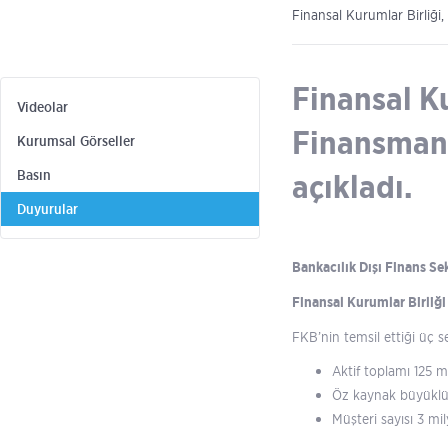
Finansal Kurumlar Birliği,
Finansal Ku
Videolar
Finansman Ş
Kurumsal Görseller
Basın
açıkladı.
Duyurular
Bankacılık Dışı Finans S
Finansal Kurumlar Birliği
FKB’nin temsil ettiği üç s
Aktif toplamı 125 mi
Öz kaynak büyüklü
Müşteri sayısı 3 mi