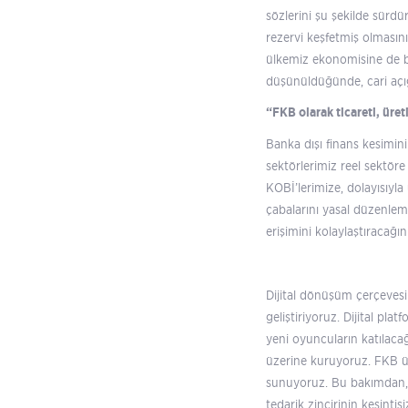
sözlerini şu şekilde sür
rezervi keşfetmiş olmasını
ülkemiz ekonomisine de bü
düşünüldüğünde, cari açığ
“FKB olarak ticareti, ür
Banka dışı finans kesimini
sektörlerimiz reel sektör
KOBİ’lerimize, dolayısıyl
çabalarını yasal düzenlem
erişimini kolaylaştıracağı
Dijital dönüşüm çerçeves
geliştiriyoruz. Dijital p
yeni oyuncuların katılaca
üzerine kuruyoruz. FKB ü
sunuyoruz. Bu bakımdan, h
tedarik zincirinin kesinti