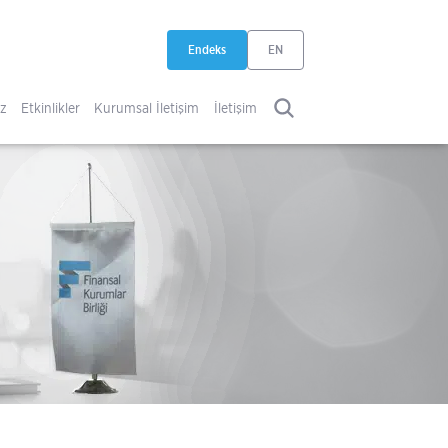
Endeks
EN
yeni sekmede açılır
iz
Etkinlikler
Kurumsal İletişim
İletişim
ARA