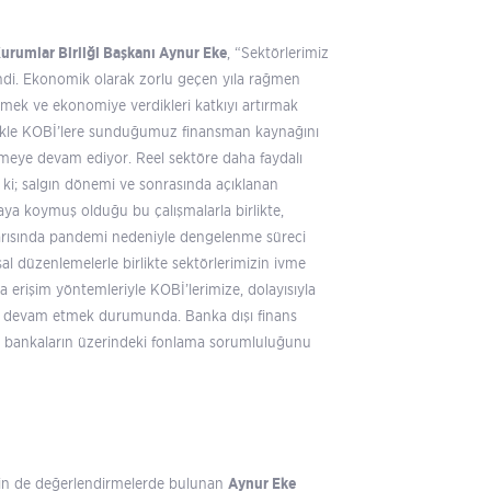
urumlar Birliği Başkanı Aynur Eke
, “Sektörlerimiz
endi. Ekonomik olarak zorlu geçen yıla rağmen
tirmek ve ekonomiye verdikleri katkıyı artırmak
likle KOBİ’lere sunduğumuz finansman kaynağını
önmeye devam ediyor. Reel sektöre daha faydalı
m ki; salgın dönemi ve sonrasında açıklanan
ya koymuş olduğu bu çalışmalarla birlikte,
 yarısında pandemi nedeniyle dengelenme süreci
sal düzenlemelerle birlikte sektörlerimizin ivme
erişim yöntemleriyle KOBİ’lerimize, dolayısıyla
ne devam etmek durumunda. Banka dışı finans
; bankaların üzerindeki fonlama sorumluluğunu
kin de değerlendirmelerde bulunan
Aynur Eke