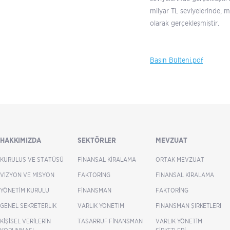
milyar TL seviyelerinde, m
olarak gerçekleşmiştir.
Basın Bülteni.pdf
HAKKIMIZDA
SEKTÖRLER
MEVZUAT
KURULUŞ VE STATÜSÜ
FINANSAL KIRALAMA
ORTAK MEVZUAT
VIZYON VE MISYON
FAKTORING
FINANSAL KIRALAMA
YÖNETIM KURULU
FINANSMAN
FAKTORING
GENEL SEKRETERLIK
VARLIK YÖNETIM
FINANSMAN ŞIRKETLERI
KIŞISEL VERILERIN
TASARRUF FINANSMAN
VARLIK YÖNETIM