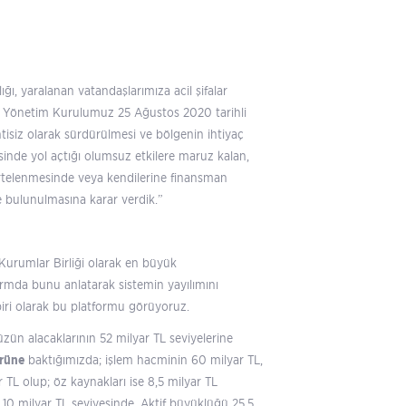
ğı, yaralanan vatandaşlarımıza acil şifalar
iği Yönetim Kurulumuz 25 Ağustos 2020 tarihli
ntisiz olarak sürdürülmesi ve bölgenin ihtiyaç
inde yol açtığı olumsuz etkilere maruz kalan,
ertelenmesinde veya kendilerine finansman
de bulunulmasına karar verdik.”
 Kurumlar Birliği olarak en büyük
formda bunu anlatarak sistemin yayılımını
biri olarak bu platformu görüyoruz.
ün alacaklarının 52 milyar TL seviyelerine
örüne
baktığımızda; işlem hacminin 60 milyar TL,
TL olup; öz kaynakları ise 8,5 milyar TL
 10 milyar TL seviyesinde. Aktif büyüklüğü 25,5