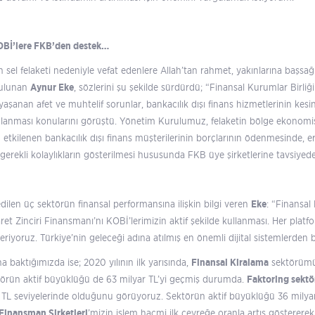
OBİ’lere FKB’den destek…
el felaketi nedeniyle vefat edenlere Allah’tan rahmet, yakınlarına başsağlı
bulunan
Aynur Eke
, sözlerini şu şekilde sürdürdü; “Finansal Kurumlar Birl
yaşanan afet ve muhtelif sorunlar, bankacılık dışı finans hizmetlerinin kesi
lanması konularını görüştü. Yönetim Kurulumuz, felaketin bölge ekonomis
tkilenen bankacılık dışı finans müşterilerinin borçlarının ödenmesinde, 
gerekli kolaylıkların gösterilmesi hususunda FKB üye şirketlerine tavsiye
edilen üç sektörün finansal performansına ilişkin bilgi veren
Eke
: “Finansal
aret Zinciri Finansmanı’nı KOBİ’lerimizin aktif şekilde kullanması. Her plat
yoruz. Türkiye’nin geleceği adına atılmış en önemli dijital sistemlerden 
a baktığımızda ise; 2020 yılının ilk yarısında,
Finansal Kiralama
sektörümüz
ktörün aktif büyüklüğü de 63 milyar TL’yi geçmiş durumda.
Faktoring sekt
ar TL seviyelerinde olduğunu görüyoruz. Sektörün aktif büyüklüğü 36 milyar 
Finansman Şirketleri
’mizin işlem hacmi ilk çeyreğe oranla artış göstererek