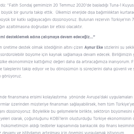
dürdü: “Fatih Sondaj gemimizin 20 Temmuz 2020'de başladığı Tuna-1 Kuyu
 büyük bir gururla takip ettik. Ülkemizi enerjide dışa bağımlılıktan kurtar
yük bir katkı sağlayacağını düşünüyoruz. Bulunan rezervin Türkiye’nin 7 y
ın azaltılmasına doğrudan bir etkisi olacaktır.
etimi desteklemek adına çalışmaya devam edeceğiz…”
n üretime destek olmak istediğinin altını çizen
Aynur Eke
sözlerini şu şekil
e sürdürülebilir büyüme için kaynak sağlamaya devam edecek. Birliğimizin g
a ülke ekonomimize kattığımız değeri daha da artıracağımıza inanıyorum. 
e taleplerini takip ediyor ve bu dönüşümün iş süreçlerini daha güvenli ve s
nı görüyoruz.
inde finansmana erişimi kolaylaştırma yönünde Avrupa’daki uygulamalar
latformlar üzerinden müşteriye finansman sağlayabilirsek, hem tüm Türkiye’
ğını düşünüyoruz. Böylelikle bu gelişmelerle birlikte, sektörün büyümesini 
yeleri olarak, çoğunluğunu KOBİ’lerin oluşturduğu Türkiye ekonomisinin 
ükümetimizin aldığı tedbirler kapsamında bankacılık dışı finans kesimin
siz devamı ve istihdamın artırılması için önemini vurgulamak istiyorum.