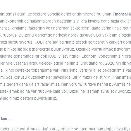
’nin temsil ettiği üç sektöre yönelik değerlendirmelerde bulunan
Finansal K
anan ekonomik dalgalanmalardan geçtiğimiz yıllara kıyasla daha fazla etkil
 finansal kiralama, faktoring ve finansman sektörlerini daha verimli hale ge
rdürüyoruz. Bu zorlu dönemde herkese görev düşüyor. Bu yaklaşımla özel
ımızı sürdürüyoruz. KOBİ’lere sağladığımız destek ile ticaretin çarkları d
e birlikte sık sık istişarelerde bulunuyoruz. Özellikle vurgulamak istiyoru
lleşme döneminde bir çok KOBİ’yi sevindirdi. Ekonomi yönetimimizin orta
mlerinde yaşanan artış, gelecek adına hepimizi umutlandırdı. 2020’nin ilk
, ikinci çeyrekte toparlanma var. Yılın ikinci yarısında ise beklediğimiz ya
 Söz konusu düzenlemeler sayesinde, Birliğimizin geliştirdiği finansmana 
mız değeri daha da artıracağımıza inanıyorum. Türkiye her yıl büyümesi
steklemek adına var gücüyle çalışıyor. Bizler her zaman şunu söylüyoruz
ağladığımız desteği büyütebiliriz.
e kan…
aradeniz’de yürütmüş olduğu araştırmalar sonucu bulunan doğalgaza iliş