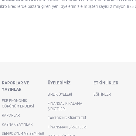
ikro kredilerde pazara giren yeni üyelerimizle müşteri sayısı 2 milyon 875 
RAPORLAR VE
ÜYELERIMIZ
ETKINLIKLER
YAYINLAR
BIRLIK ÜYELERI
EĞITIMLER
FKB EKONOMIK
FINANSAL KIRALAMA
GÖRÜNÜM ENDEKSI
ŞIRKETLERI
RAPORLAR
FAKTORING ŞIRKETLERI
KAYNAK YAYINLAR
FINANSMAN ŞIRKETLERI
SEMPOZYUM VE SEMINER