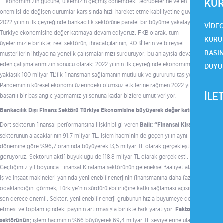
KUR
“Ekonomimizin gücüne, ülkemizin geçmiş dönemdeki tecrübelerine ve en
önemlisi de değişen durumlar karşısında hızlı hareket etme kabiliyetine güveniyor;
2022 yılının ilk çeyreğinde bankacılık sektörüne paralel bir büyüme yakalayarak
VIDE
Türkiye ekonomisine değer katmaya devam ediyoruz. FKB olarak, tüm
KURU
üyelerimizle birlikte; reel sektörün, ihracatçılarının, KOBİ’lerin ve bireysel
BASI
müşterilerin ihtiyacına yönelik çalışmalarımızı sürdürüyor, bu anlayışla devam
eden çalışmalarımızın sonucu olarak; 2022 yılının ilk çeyreğinde ekonomimize
DUYU
yaklaşık 100 milyar TL’lik finansman sağlamanın mutluluk ve gururunu taşıyoruz.
Pandeminin küresel ekonomi üzerindeki olumsuz etkilerine rağmen 2022 yılına
İLE
başarılı bir başlangıç yapmamız yılsonuna kadar bizlere umut veriyor.
Bankacılık Dışı Finans Sektörü Türkiye Ekonomisine büyüyerek değer katıyor…
Dört sektörün finansal performansına ilişkin bilgi veren
Ballı: “Finansal Kiralama
sektörünün alacaklarının 91,7 milyar TL, işlem hacminin de geçen yılın aynı
dönemine göre %96,7 oranında büyüyerek 13,5 milyar TL olarak gerçekleştiğini
görüyoruz. Sektörün aktif büyüklüğü de 118,8 milyar TL olarak gerçekleşti.
Geçtiğimiz yıl boyunca Finansal Kiralama sektörünün geleneksel faaliyet alanı olan
iş ve inşaat makineleri yanında yenilenebilir enerjinin finansmanına daha fazla
odaklandığını görmek, Türkiye’nin sürdürülebilirliğine katkı sağlaması açısından
son derece önemli. Sektör, yenilenebilir enerji grubunun hızla büyümeye devam
etmesi ve toplam içindeki payının artırmasıyla birlikte fark yaratıyor.
Faktoring
sektörünün
; işlem hacminin %66 büyüyerek 69,4 milyar TL seviyelerine ulaştığını,