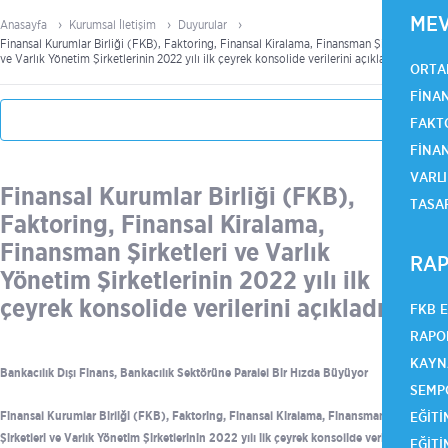
ME
Anasayfa
Kurumsal İletişim
Duyurular
Finansal Kurumlar Birliği (FKB), Faktoring, Finansal Kiralama, Finansman Şirketleri
ve Varlık Yönetim Şirketlerinin 2022 yılı ilk çeyrek konsolide verilerini açıkladı
ORTA
FINA
FAKT
FINA
VARLI
Finansal Kurumlar Birliği (FKB),
TASA
Faktoring, Finansal Kiralama,
Finansman Şirketleri ve Varlık
RAP
Yönetim Şirketlerinin 2022 yılı ilk
çeyrek konsolide verilerini açıkladı
FKB 
RAPO
KAYN
Bankacılık Dışı Finans, Bankacılık Sektörüne Paralel Bir Hızda Büyüyor
SEMP
Finansal Kurumlar Birliği (FKB), Faktoring, Finansal Kiralama, Finansman
EĞITI
Şirketleri ve Varlık Yönetim Şirketlerinin 2022 yılı ilk çeyrek konsolide verilerini
EĞITI