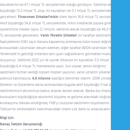
alacaklarının ise 67,1 milyar TL seviyelerinde olduğu görülüyor. Sektörün aktif
büyüklüğü 72,2 milyar TL olup; öz kaynakları ise 11,1 milyar TL seviyelerinde
gerçekleşti.
Finansman Şirketleri’mizin
işlem hacmi 16,6 milyar TL seviyesinde.
Aktif büyüklüğü 54,6 milyar TL seviyelerinde, mikro kredilerde pazara giren yeni
üyelerimizle müşteri sayısı 2,1 milyon, sektörün alacak büyüklüğü ise 46,3 milyar
TL seviyesinde gerçekleşti.
Varlık Yönetim Şirketleri
; bir taraftan sektörümüzün
faaliyetlerinin 6361 sayılı Kanunu kapsamına alınmasına ilişkin kanun değişikliği
konusundaki çalışmaları devam ederken, diğer taraftan BDDK tarafından Yeni
Yönetmelik’in getirdiği kriterlere tam uyum sağladıklarını görmekten mutluluk
duyuyoruz. Sektörün 2022 yılı ilk çeyrek itibariyle öz kaynakları 3,5 milyar TL, aktif
büyüklüğü 6,4 milyar TL mertebesine ulaştı. Son olarak; temsil ettiğimiz
sektörlerin hizmet verdiği toplam müşteri sayısının, varlık yönetim şirketlerinin de
aramıza katılmasıyla,
6,6 milyona
ulaştığını belirtmek isterim. 2006 yılında BDDK
Denetim ve Düzenleme altına alınmasından bugüne aktif büyüklüğü 11 kat büyüyen
sektörlerimizin ekonomiye katkısı artarak devam edecek. Banka dışı finansal
kuruluşların büyüklüğüyle ekonomik büyüme ve gelişme arasındaki doğrudan
korelasyonu dikkate alındığında; FKB'yi oluşturan sektörlerin büyümesinin,
Türkiye'nin sürdürülebilir kalkınmasındaki önemi çok daha iyi anlaşılacaktır.”
Bilgi için:
Bersay İletişim Danışmanlığı