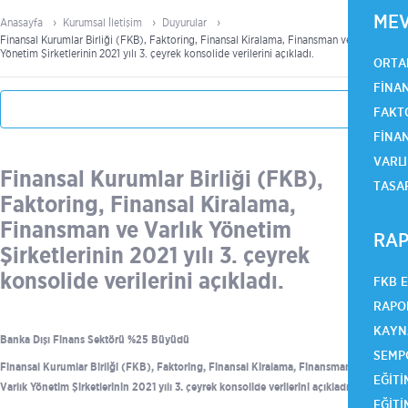
ME
Anasayfa
Kurumsal İletişim
Duyurular
Finansal Kurumlar Birliği (FKB), Faktoring, Finansal Kiralama, Finansman ve Varlık
Yönetim Şirketlerinin 2021 yılı 3. çeyrek konsolide verilerini açıkladı.
ORTA
FINA
FAKT
FINA
VARLI
Finansal Kurumlar Birliği (FKB),
TASA
Faktoring, Finansal Kiralama,
Finansman ve Varlık Yönetim
RAP
Şirketlerinin 2021 yılı 3. çeyrek
konsolide verilerini açıkladı.
FKB 
RAPO
KAYN
Banka Dışı Finans Sektörü %25 Büyüdü
SEMP
Finansal Kurumlar Birliği (FKB), Faktoring, Finansal Kiralama, Finansman ve
EĞITI
Varlık Yönetim Şirketlerinin 2021 yılı 3. çeyrek konsolide verilerini açıkladı.
EĞITI