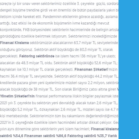
süreçte iyi bir sınav veren sektörlerimiz özellikle 3. çeyrekte güçlü, sürdürülebilir,
dengeli büyüme trendine girdi ve en önemlisi de bütün paydaşlarla yakın bir
iletişim içinde hareket etti. Pandeminin etkilerinin görece azaldığı, aşılama hızının
arttığı, baz etkisi ile de ekonomik büyümenin ivme kazandığı mevcut
konjonktürde, FKB bünyesindeki sektörlerin hacimlerinde de belirgin artışlar
görüldüğünü özellikle belirtmek istiyorum. Sektörlerimizi incelediğimizde
Finansal Kiralama
sektörümüzün alacaklarının 63,7 milyar TL seviyelerinde
olduğunu görüyoruz. Sektörün aktif büyüklüğü de 80,3 milyar TL olarak
gerçekleşti.
Faktoring sektöründe
ise işlem hacmi 136 milyar TL’ye ulaştı;
alacakları da 48,5 milyar TL oldu. Sektörün aktif büyüklüğü 52,6 milyar TL; öz
kaynakları ise 10,1 milyar TL olarak gerçekleşti.
Finansman Şirketleri
’mizin işlem
hacmi 36,4 milyar TL seviyesinde. Sektörün aktif büyüklüğü 44,2 milyar TL, mikro
kredilerde pazara giren yeni üyelerimizle müşteri sayısı 2,2 milyon, sektörün
alacak büyüklüğü de 38 milyar TL. Son olarak Birliğimiz çatısı altına giren
Varlık
Yönetim Şirketleri’nin
finansal performansına ilişkin bilgiler paylaşmak isterim.
2021 yılı 3. çeyrekte bu sektörün yeni devraldığı alacak tutarı 2,6 milyar TL, aktif
büyüklüğü 5,2 milyar TL, özkaynakları 2,6 milyar TL, müşteri sayısı ise 4,7 milyon
kişi mertebesinde. Sektörlerimizin tüm bu rakamlarını değerlendirdiğimizde;
2021’in 3. çeyreğinde özellikle işlem hacmindeki artışlar dikkat çekiyor. Geçen
yılın aynı dönemine göre sektörlerin yeni işlem hacimleri;
Finansal kiralama
sektörü %54,6 Finansman sektörü %86,6 Faktoring sektörü %35,7 Varlık