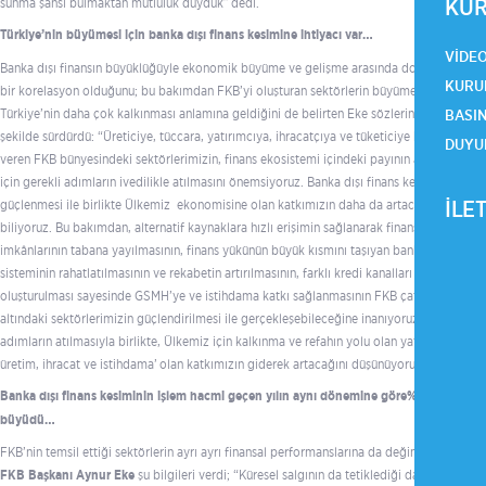
KUR
sunma şansı bulmaktan mutluluk duyduk” dedi.
Türkiye’nin büyümesi için banka dışı finans kesimine ihtiyacı var…
VIDE
Banka dışı finansın büyüklüğüyle ekonomik büyüme ve gelişme arasında doğrudan
KURU
bir korelasyon olduğunu; bu bakımdan FKB’yi oluşturan sektörlerin büyümesinin,
Türkiye’nin daha çok kalkınması anlamına geldiğini de belirten Eke sözlerini şu
BASI
şekilde sürdürdü: “Üreticiye, tüccara, yatırımcıya, ihracatçıya ve tüketiciye hizmet
DUYU
veren FKB bünyesindeki sektörlerimizin, finans ekosistemi içindeki payının artması
için gerekli adımların ivedilikle atılmasını önemsiyoruz. Banka dışı finans kesiminin
İLE
güçlenmesi ile birlikte Ülkemiz ekonomisine olan katkımızın daha da artacağını
biliyoruz. Bu bakımdan, alternatif kaynaklara hızlı erişimin sağlanarak finansman
imkânlarının tabana yayılmasının, finans yükünün büyük kısmını taşıyan bankacılık
sisteminin rahatlatılmasının ve rekabetin artırılmasının, farklı kredi kanalları
oluşturulması sayesinde GSMH’ye ve istihdama katkı sağlanmasının FKB çatısı
altındaki sektörlerimizin güçlendirilmesi ile gerçekleşebileceğine inanıyoruz. Bu
adımların atılmasıyla birlikte, Ülkemiz için kalkınma ve refahın yolu olan yatırım,
üretim, ihracat ve istihdama’ olan katkımızın giderek artacağını düşünüyorum.”
Banka dışı finans kesiminin işlem hacmi geçen yılın aynı dönemine göre%45
büyüdü…
FKB’nin temsil ettiği sektörlerin ayrı ayrı finansal performanslarına da değinen
FKB Başkanı Aynur
Eke
şu bilgileri verdi; “Küresel salgının da tetiklediği dalgalı