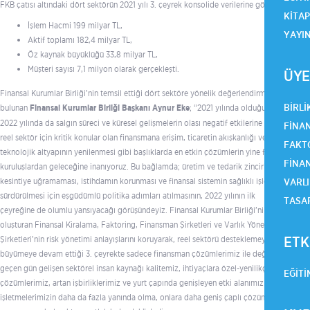
FKB çatısı altındaki dört sektörün 2021 yılı 3. çeyrek konsolide verilerine göre;
KITA
İşlem Hacmi 199 milyar TL,
YAYI
Aktif toplamı 182,4 milyar TL,
Öz kaynak büyüklüğü 33,8 milyar TL,
Müşteri sayısı 7,1 milyon olarak gerçekleşti.
ÜYE
Finansal Kurumlar Birliği’nin temsil ettiği dört sektöre yönelik değerlendirmelerde
BIRLI
bulunan
Finansal Kurumlar Birliği Başkanı Aynur Eke
; “2021 yılında olduğu gibi
2022 yılında da salgın süreci ve küresel gelişmelerin olası negatif etkilerine karşı,
FINAN
reel sektör için kritik konular olan finansmana erişim, ticaretin akışkanlığı ve
FAKTO
teknolojik altyapının yenilenmesi gibi başlıklarda en etkin çözümlerin yine finansal
FINA
kuruluşlardan geleceğine inanıyoruz. Bu bağlamda; üretim ve tedarik zincirinin
kesintiye uğramaması, istihdamın korunması ve finansal sistemin sağlıklı işleyişinin
VARLI
sürdürülmesi için eşgüdümlü politika adımları atılmasının, 2022 yılının ilk
TASA
çeyreğine de olumlu yansıyacağı görüşündeyiz. Finansal Kurumlar Birliği’ni
oluşturan Finansal Kiralama, Faktoring, Finansman Şirketleri ve Varlık Yönetim
ETK
Şirketleri’nin risk yönetimi anlayışlarını koruyarak, reel sektörü desteklemeye ve
büyümeye devam ettiği 3. çeyrekte sadece finansman çözümlerimiz ile değil; her
geçen gün gelişen sektörel insan kaynağı kalitemiz, ihtiyaçlara özel-yenilikçi
EĞITI
çözümlerimiz, artan işbirliklerimiz ve yurt çapında genişleyen etki alanımızla
işletmelerimizin daha da fazla yanında olma, onlara daha geniş çaplı çözümler