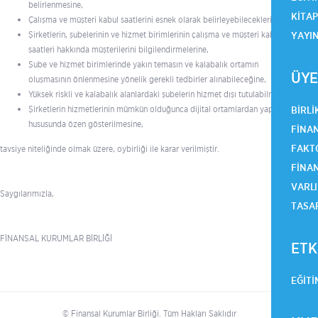
belirlenmesine,
KITA
Çalışma ve müşteri kabul saatlerini esnek olarak belirleyebileceklerine,
YAYI
Şirketlerin, şubelerinin ve hizmet birimlerinin çalışma ve müşteri kabul
saatleri hakkında müşterilerini bilgilendirmelerine,
Şube ve hizmet birimlerinde yakın temasın ve kalabalık ortamın
ÜYE
oluşmasının önlenmesine yönelik gerekli tedbirler alınabileceğine,
Yüksek riskli ve kalabalık alanlardaki şubelerin hizmet dışı tutulabilmesine,
BIRLI
Şirketlerin hizmetlerinin mümkün olduğunca dijital ortamlardan yapılması
hususunda özen gösterilmesine,
FINAN
FAKTO
tavsiye niteliğinde olmak üzere, oybirliği ile karar verilmiştir.
FINA
VARLI
Saygılarımızla,
TASA
FİNANSAL KURUMLAR BİRLİĞİ
ETK
EĞITI
© Finansal Kurumlar Birliği. Tüm Hakları Saklıdır