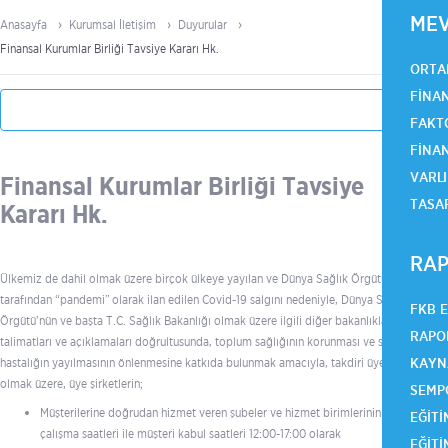
ME
Anasayfa
Kurumsal İletişim
Duyurular
Finansal Kurumlar Birliği Tavsiye Kararı Hk.
ORTA
FINA
FAKT
FINA
VARLI
Finansal Kurumlar Birliği Tavsiye
TASA
Kararı Hk.
RAP
Ülkemiz de dahil olmak üzere birçok ülkeye yayılan ve Dünya Sağlık Örgütü
tarafından “pandemi” olarak ilan edilen Covid-19 salgını nedeniyle, Dünya Sağlık
FKB 
Örgütü’nün ve başta T.C. Sağlık Bakanlığı olmak üzere ilgili diğer bakanlıkların
RAPO
talimatları ve açıklamaları doğrultusunda, toplum sağlığının korunması ve salgın
KAYN
hastalığın yayılmasının önlenmesine katkıda bulunmak amacıyla, takdiri üyelere ait
olmak üzere, üye şirketlerin;
SEMP
Müşterilerine doğrudan hizmet veren şubeler ve hizmet birimlerinin
EĞITI
çalışma saatleri ile müşteri kabul saatleri 12:00-17:00 olarak
EĞITI