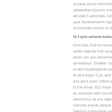
artırarak devam ettirmekte
yakaladıkları büyüme oranl
altındaki 5 sektördeki, 1
yasal düzenlemelerin haya
önümüzdeki süreçte en bü
İlk 3 aylık verilerde özkay
Emre Ballı, FKB’nin temsil 
verileri ışığında, FKB bün
geçen yılın aynı dönemin
görmekteyiz. Özellikle Ta
ve aktif büyüklüğünde kay
ile 46,8 milyar TL’ye, akt
artış göze çarptı. Sektör
61,5'lik artışla, 253,1 mi
bu yükselişle işlem hacmin
sektörümüz de yine diğer 
oranında artarak yaklaşık 
Sektörün özkaynakları ise 