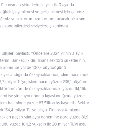
inansman şirketlerimiz, yılın ilk 3 ayında
ıklı işleyebilmesi ve gelişebilmesi için çatımız
lediğimiz ve sektörümüzün önünü açacak bir kısım
ş ekonomilerdeki seviyelere çıkarılması
bilgileri paylaştı; “Öncelikle 2024 yılının 3 aylık
erim. Bankacılık dışı finans sektörü şirketlerinin,
aklarının ise yüzde 100,3 büyüdüğünü
i kıyaslandığında özkaynaklarında, işlem hacminde
13,7 milyar TL’ye, işlem hacmi yüzde 236,1 büyüme
 sektörümüzün de özkaynaklarındaki yüzde 114,1'lik
 hacmi ise yine aynı dönem kıyaslandığında yüzde
şlem hacminde yüzde 87,5'lik artış kaydetti. Sektör
k 134,4 milyar TL’ ye ulaştı. Finansal Kiralama
ynakları geçen yılın aynı dönemine göre yüzde 81,9
üğü yüzde 104,2 yükseliş ile 20 milyar TL’yi aştı.