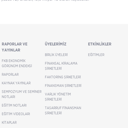
RAPORLAR VE
ÜYELERIMIZ
ETKINLIKLER
YAYINLAR
BIRLIK ÜYELERI
EĞITIMLER
FKB EKONOMIK
FINANSAL KIRALAMA
GÖRÜNÜM ENDEKSI
ŞIRKETLERI
RAPORLAR
FAKTORING ŞIRKETLERI
KAYNAK YAYINLAR
FINANSMAN ŞIRKETLERI
SEMPOZYUM VE SEMINER
VARLIK YÖNETIM
NOTLARI
ŞIRKETLERI
EĞITIM NOTLARI
TASARRUF FINANSMAN
ŞIRKETLERI
EĞITIM VIDEOLARI
KITAPLAR