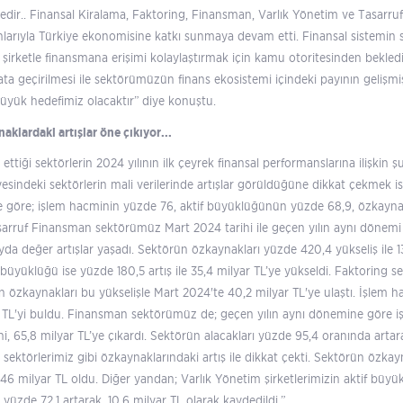
dir.. Finansal Kiralama, Faktoring, Finansman, Varlık Yönetim ve Tasarruf F
arıyla Türkiye ekonomisine katkı sunmaya devam etti. Finansal sistemin sağl
24 şirketle finansmana erişimi kolaylaştırmak için kamu otoritesinden bek
ta geçirilmesi ile sektörümüzün finans ekosistemi içindeki payının gelişmi
yük hedefimiz olacaktır” diye konuştu.
naklardaki artışlar öne çıkıyor...
ettiği sektörlerin 2024 yılının ilk çeyrek finansal performanslarına ilişkin şu 
yesindeki sektörlerin mali verilerinde artışlar görüldüğüne dikkat çekmek ist
e göre; işlem hacminin yüzde 76, aktif büyüklüğünün yüzde 68,9, özkayn
sarruf Finansman sektörümüz Mart 2024 tarihi ile geçen yılın aynı dönem
da değer artışlar yaşadı. Sektörün özkaynakları yüzde 420,4 yükseliş ile 
if büyüklüğü ise yüzde 180,5 artış ile 35,4 milyar TL’ye yükseldi. Faktoring
ün özkaynakları bu yükselişle Mart 2024'te 40,2 milyar TL'ye ulaştı. İşlem
lyar TL'yi buldu. Finansman sektörümüz de; geçen yılın aynı dönemine göre i
i, 65,8 milyar TL’ye çıkardı. Sektörün alacakları yüzde 95,4 oranında artara
sektörlerimiz gibi özkaynaklarındaki artış ile dikkat çekti. Sektörün özka
46 milyar TL oldu. Diğer yandan; Varlık Yönetim şirketlerimizin aktif büyükl
yüzde 72,1 artarak, 10,6 milyar TL olarak kaydedildi.”