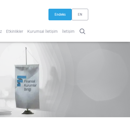
Endeks
EN
yeni sekmede açılır
iz
Etkinlikler
Kurumsal İletişim
İletişim
ARA