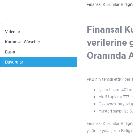
Finansal Kurumlar Birliği’
Finansal Ku
Videolar
verilerine
Kurumsal Görseller
Basın
Oranında Ar
Duyurular
FKB’nin temsil ettiği beş 
İşlem hacmi 401 mi
Aktif toplamı 737 m
Özkaynak büyüklüğ
Müşteri sayısı ise 5
Finansal Kurumlar Birliği’
yıl önce yola çıkan Birli