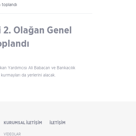
n toplandı
i 2. Olağan Genel
oplandı
kan Yardımcısı Ali Babacan ve Bankacılık
rmayları da yerlerini alacak.
KURUMSAL İLETIŞIM
İLETIŞIM
VIDEOLAR