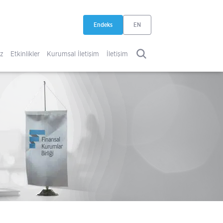
Endeks
EN
yeni sekmede açılır
iz
Etkinlikler
Kurumsal İletişim
İletişim
ARA