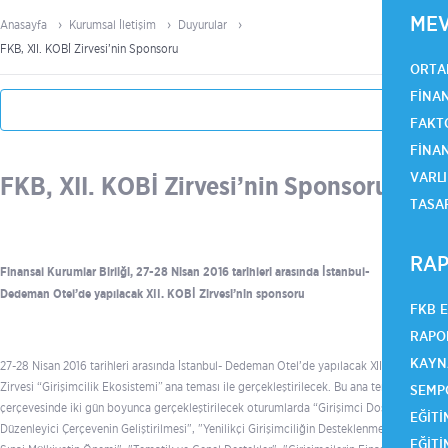
ME
Anasayfa
Kurumsal İletişim
Duyurular
FKB, XII. KOBİ Zirvesi’nin Sponsoru
ORTA
FINA
FAKT
FINA
VARLI
FKB, XII. KOBİ Zirvesi’nin Sponsoru
TASA
RAP
Finansal Kurumlar Birliği, 27-28 Nisan 2016 tarihleri arasında İstanbul-
Dedeman Otel’de yapılacak XII. KOBİ Zirvesi’nin sponsoru
FKB 
RAPO
KAYN
27-28 Nisan 2016 tarihleri arasında İstanbul- Dedeman Otel’de yapılacak XII. KOBİ
Zirvesi “Girişimcilik Ekosistemi” ana teması ile gerçekleştirilecek. Bu ana tema
SEMP
çerçevesinde iki gün boyunca gerçekleştirilecek oturumlarda “Girişimci Dostu
EĞITI
Düzenleyici Çerçevenin Geliştirilmesi", "Yenilikçi Girişimciliğin Desteklenmesi ve
EĞITI