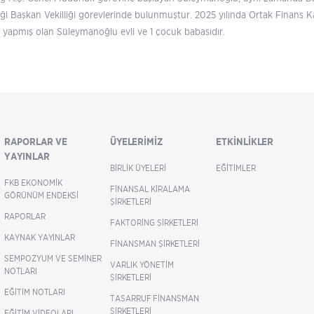
iği Başkan Vekilliği görevlerinde bulunmuştur. 2025 yılında Ortak Finans
 yapmış olan Süleymanoğlu evli ve 1 çocuk babasıdır.
RAPORLAR VE
ÜYELERIMIZ
ETKINLIKLER
YAYINLAR
BIRLIK ÜYELERI
EĞITIMLER
FKB EKONOMIK
FINANSAL KIRALAMA
GÖRÜNÜM ENDEKSI
ŞIRKETLERI
RAPORLAR
FAKTORING ŞIRKETLERI
KAYNAK YAYINLAR
FINANSMAN ŞIRKETLERI
SEMPOZYUM VE SEMINER
VARLIK YÖNETIM
NOTLARI
ŞIRKETLERI
EĞITIM NOTLARI
TASARRUF FINANSMAN
ŞIRKETLERI
EĞITIM VIDEOLARI