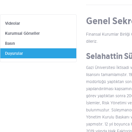
Genel Sekr
Videolar
Kurumsal Görseller
Finansal Kurumlar Birliği
dileriz.
Basın
Selahattin 
Duyurular
Gazi Üniversitesi İktisadi
lisansını tamamlamıştır. 
müdürlüğü yaptıktan sonr
yapılandırılması kapsamı
görev yaptıktan sonra 200
İşlemler, Risk Yönetimi v
bulunmuştur. Süleymanoğlu
Yönetim Kurulu Başkanı ve
yapmıştır. 12 yıl boyunca
2019 yılında Halk Faktor