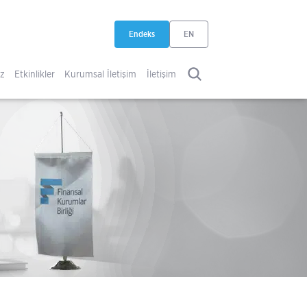
Endeks
EN
yeni sekmede açılır
iz
Etkinlikler
Kurumsal İletişim
İletişim
ARA