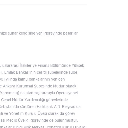
inize sunar kendisine yeni görevinde başarılar
i Uluslararası İlişkiler ve Finans Bölümünde Yüksek
T. Emlak Bankası’nın çeşitli şubelerinde şube
01 yılında kamu bankalarının yeniden
 ve Ankara Kurumsal Şubesinde Müdür olarak
ardımcılığına atanmış, sırasıyla Operasyonel
rı Genel Müdür Yardımcılığı görevlerinde
 Sırbistan’da sürdüren Halkbank A.D. Belgrad’da
kili ve Yönetim Kurulu Üyesi olarak da görev
ası Meclis Üyeliği görevinde de bulunmuştur.
kalar Birliği Risk Merkezi Yönetim Kurulu üyeliği