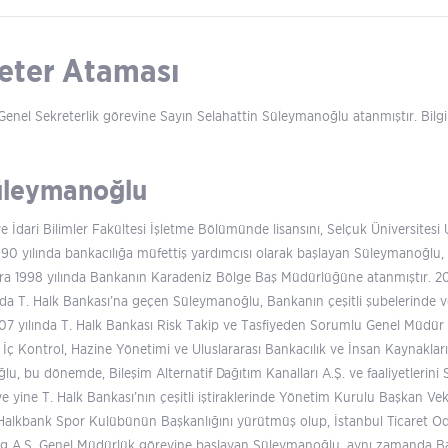
eter Ataması
 Genel Sekreterlik görevine Sayın Selahattin Süleymanoğlu atanmıştır. Bilg
Süleymanoğlu
 ve İdari Bilimler Fakültesi İşletme Bölümünde lisansını, Selçuk Üniversites
1990 yılında bankacılığa müfettiş yardımcısı olarak başlayan Süleymanoğlu, 
a 1998 yılında Bankanın Karadeniz Bölge Baş Müdürlüğüne atanmıştır. 20
nda T. Halk Bankası’na geçen Süleymanoğlu, Bankanın çeşitli şubelerinde
7 yılında T. Halk Bankası Risk Takip ve Tasfiyeden Sorumlu Genel Müdür Y
e İç Kontrol, Hazine Yönetimi ve Uluslararası Bankacılık ve İnsan Kaynakla
, bu dönemde, Bileşim Alternatif Dağıtım Kanalları A.Ş. ve faaliyetlerini
 yine T. Halk Bankası’nın çeşitli iştiraklerinde Yönetim Kurulu Başkan Ve
 Halkbank Spor Kulübünün Başkanlığını yürütmüş olup, İstanbul Ticaret Od
ing A.Ş. Genel Müdürlük görevine başlayan Süleymanoğlu, aynı zamanda Ban