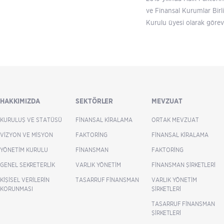
ve Finansal Kurumlar Birl
Kurulu üyesi olarak görev
HAKKIMIZDA
SEKTÖRLER
MEVZUAT
KURULUŞ VE STATÜSÜ
FINANSAL KIRALAMA
ORTAK MEVZUAT
VIZYON VE MISYON
FAKTORING
FINANSAL KIRALAMA
YÖNETIM KURULU
FINANSMAN
FAKTORING
GENEL SEKRETERLIK
VARLIK YÖNETIM
FINANSMAN ŞIRKETLERI
KIŞISEL VERILERIN
TASARRUF FINANSMAN
VARLIK YÖNETIM
KORUNMASI
ŞIRKETLERI
TASARRUF FINANSMAN
ŞIRKETLERI