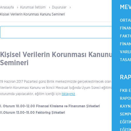
ME
Anasayfa
Kurumsal İletişim
Duyurular
Kişisel Verilerin Korunması Kanunu Semineri
ORTA
FINA
FAKT
FINA
VARLI
Kişisel Verilerin Korunması Kanunu
TASA
Semineri
RAP
19 Haziran 2017 Pazartesi günü Birlik merkezimizde gerçekleştirilecek olan Kişisel
Verilerin Korunması Kanunu ve İkincil Mevzuat Işığında Uyum Süreci eğitimi iki
FKB 
oturumda yapılacaktır, eğitim içeriği için
tıklayınız
RAPO
KAYN
I. Oturum 10.00-12.00 Finansal Kiralama ve Finansman Şirketleri
II.Oturum 13.00-15.00 Faktoring Şirketleri
SEMP
EĞITI
EĞITI