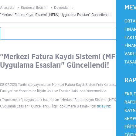
ME
Anasayfa
Kurumsal İletişim
Duyurular
"Merkezi Fatura Kaydı Sistemi (MFKS) Uygulama Esasları" Güncellendi!
ORTA
FINA
FAKT
FINA
VARLI
"Merkezi Fatura Kaydı Sistemi (MFKS)
TASA
Uygulama Esasları" Güncellendi!
RAP
08.07.2015 Tarihinde yayımlanan Merkezi Fatura Kaydı Sistemi'nin Kuruluşu,
Faaliyeti ve Yönetimine İlişkin Usul ve Esaslar Hakkında Yönetmelik'e
FKB 
("Yönetmelik") dayanılarak hazırlanan "Merkezi Fatura Kaydı Sistemi (MFKS)
RAPO
Uygulama Esasları" Güncellendi. İlgili dökümana ulaşmak için
tıklayınız
KAYN
SEMP
EĞITI
EĞITI