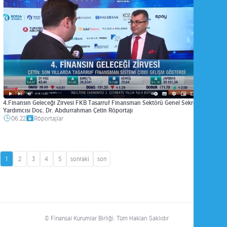
4.Finansın Geleceği Zirvesi FKB Tasarruf Finansman Sektörü Genel Sekreter
Yardımcısı Doç. Dr. Abdurrahman Çetin Röportajı
06.22
Röportajlar
1
2
3
4
5
sonraki
son
© Finansal Kurumlar Birliği. Tüm Hakları Saklıdır